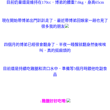
目前奶量還是維持在170cc．博弟的體重7.6kg．身高65cm
現在開始帶博弟出門趴趴走了．最近帶博弟回娘家一趟也見了
很多我的朋友
四個月的博弟已經很會翻身了．半夜一睡醒就翻身然後唉唉
叫．真的挺麻煩的
目前還是持續吃雞腿和流口水中．準備等5個月時餵他吃副食
品
↓雞腿好好吃唷!