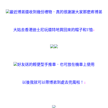
最近博弟還收到幾份禮物．真的很謝謝大家那麽疼博弟
大姑去香港迪士尼玩還特地買回來的帽子和T恤
↓
好友送的輕便型手推車．也可放在機車上使用
以後我就可以帶博弟到處去兜風啦！
↓