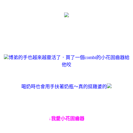
博弟的手也越來越靈活了．買了一個combi的小花固齒器給
他咬
喝奶時也會用手扶著奶瓶～真的挺雞婆的
↓我愛小花固齒器