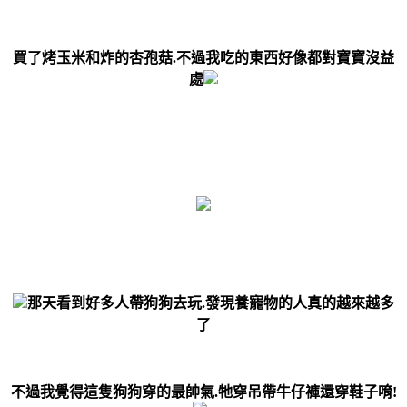
買
了烤玉米和炸的杏孢菇.
不過我吃的東西好像都對寶寶沒益
處
那天看到好多人帶狗狗去玩.發現養寵物的人真的越來越多
了
不過我覺得這隻狗狗穿的最帥氣.牠穿吊帶牛仔褲還穿鞋子唷!