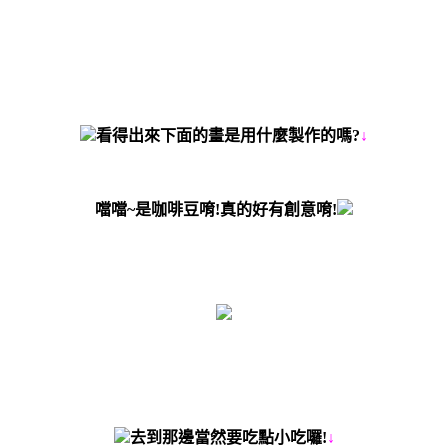
看得出來下面的畫是用什麼製作的嗎?
↓
噹噹~是咖啡豆唷!真的好有創意唷!
去到那邊當然要吃點小吃囉!
↓