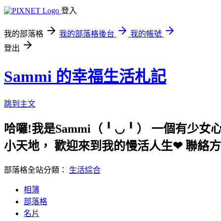
登入
我的部落格
我的部落格後台
我的帳號
登出
Sammi 的幸福生活札記
跳到主文
哈囉!我是Sammi（╹◡╹） 一個有
小天地， 歡迎來到我的慢活人生❤ 聯絡方式:gree
部落格全站分類：
生活綜合
相簿
部落格
名片