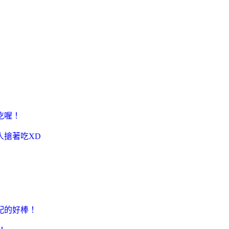
吃喔！
人搶著吃XD
配的好棒！