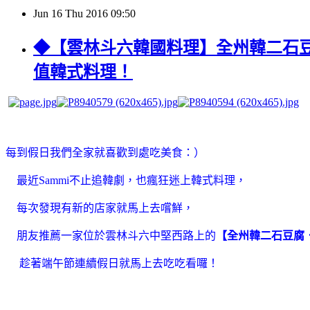
Jun
16
Thu
2016
09:50
◆【雲林斗六韓國料理】全州韓二石豆
值韓式料理！
每到假日我們全家就喜歡到處吃美食：）
最近Sammi不止追韓劇，也瘋狂迷上韓式料理，
每次發現有新的店家就馬上去嚐鮮，
朋友推薦一家
位於雲林斗六中堅西路上的
【
全州韓二石豆腐
趁著端午節連續假日就馬上去吃吃看囉！