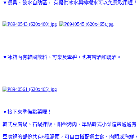
▼
餐具、飲水自助區， 有提供冰水與檸檬水可以免費取用喔！
▼
冰箱內有韓國飲料、可樂及雪碧，也有
啤酒和
燒酒。
▼
接下來準備點菜囉！
韓式豆腐鍋、石鍋拌飯、銅盤烤肉、單點韓式小菜這邊通通有
豆腐鍋的部份共有6種湯頭，可自由搭配選主食、肉類或海鮮，