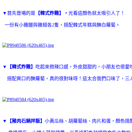
▼
首先登場的是
【
韓式炸雞
】，
光看這顏色就太吸引人了！
一份有小雞腿與雞翅各2隻，搭配韓式年糕與醃白蘿蔔。
▼
【
韓式炸雞
】
吃起來微辣口感，
外皮甜甜的，小朋友也很愛
搭配爽口的醃蘿蔔，真的很對味呀！這太合我們口味了，三
▼
【
豬肉石鍋拌飯
】
小黃瓜絲、胡蘿蔔絲、肉片和蛋，顏色搭