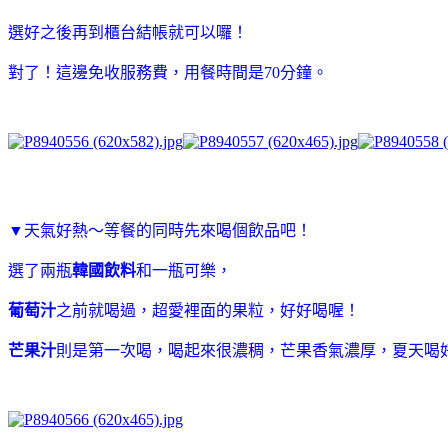
選好之後再到櫃台結帳就可以囉！
對了！這邊免收服務費，用餐時間是70分鐘。
▼
天氣好熱～等餐的同時先來喝個飲品吧！
選了兩瓶
韓國飲料
和一瓶可樂，
葡萄汁
之前就喝過，超愛裡面的果粒，好好喝喔！
芒果汁
則是第一次喝，喝起來很濃稠，芒果香氣濃厚，夏天喝