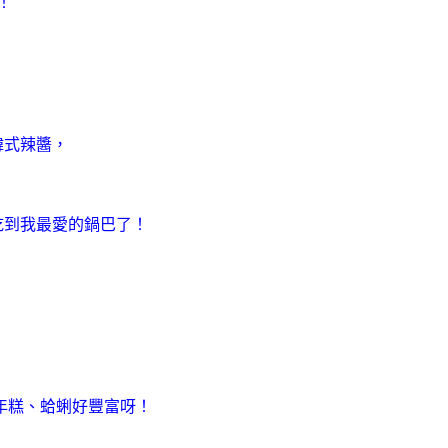
！
韓式辣醬，
吃到我最愛的鍋巴了！
年糕、蛤蜊好豐富呀！