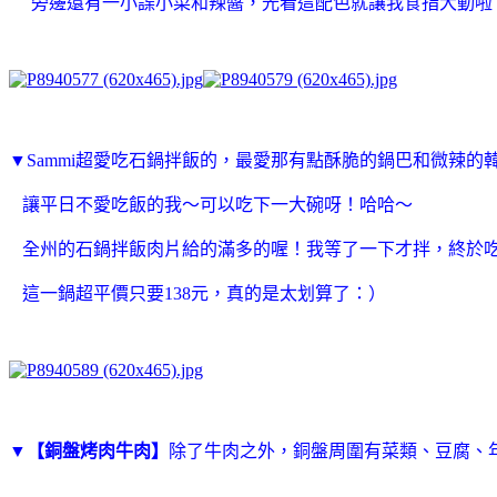
旁邊還有一小諜小菜和辣醬，光看這配色就讓我食指大動啦
▼
Sammi超愛吃
石鍋拌飯的，最愛那有點酥脆的鍋巴和微辣的
讓平日不愛吃飯的我～可以吃下一大碗呀！哈哈～
全州的
石鍋拌飯肉片給的滿多的喔！我等了一下才拌，終於
這一鍋超平價只要138元，真的是太划算了：）
▼
【
銅盤烤肉牛肉】
除了牛肉之外，
銅盤周圍有菜類、豆腐、