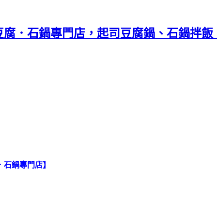
腐．石鍋專門店，起司豆腐鍋、石鍋拌飯、
．石鍋專門店】