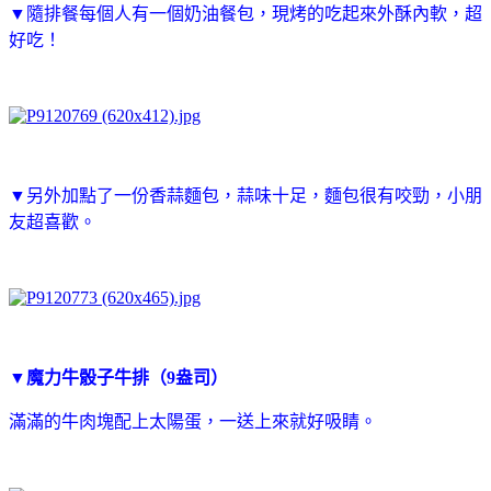
▼隨排餐每個人有一個奶油餐包，
現烤的
吃起來
外酥內軟，
超
好吃！
▼另外加點了一份香蒜麵包，蒜味十足，麵包很有咬勁，小朋
友超喜歡。
▼魔力牛骰子牛排（9盎司）
滿滿的牛肉塊配上太陽蛋
，
一送上來就好吸睛
。