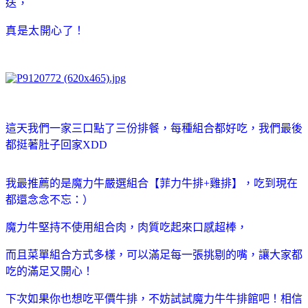
送，
真是太開心了！
這天我們一家三口點了三份排餐，每種組合都好吃，
我們最後
都挺著肚子回家XDD
我最推薦的是
魔力牛嚴選組合【菲力牛排+雞排】，
吃到現在
都還念念不忘：）
魔力牛堅持不使用組合肉，肉質吃起來口感超棒，
而且菜單
組合方式多樣，可以滿足每一張挑剔的嘴，讓大家都
吃的滿足又開心！
下次如果你也想吃平價牛排，不妨試試魔力牛牛排館吧！相信