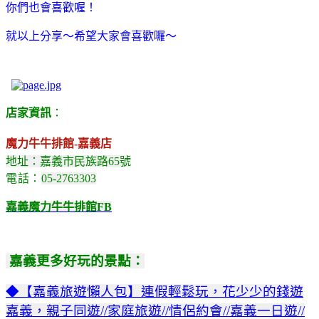
你們也會喜歡喔！
就以上分享～希望大家會喜歡囉～
店家資訊
：
魔力牛牛排館-嘉義店
地址：
嘉義市民族路65號
電話：
05-2763303
嘉義魔力牛牛排館FB
嘉義更多好玩的景點：
◆【嘉義旅遊懶人包】連假輕鬆玩，花少少的錢遊
嘉義，親子同遊//家庭旅遊//情侶約會//嘉義一日遊//