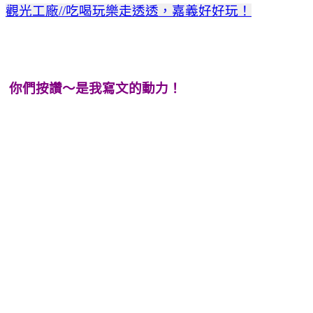
觀光工廠//吃喝玩樂走透透，嘉義好好玩！
你們按讚～是我寫文的動力！