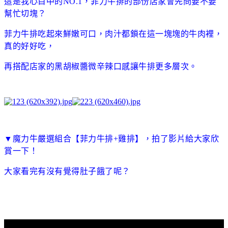
這是我心目中的NO.1，
菲力牛排的部份店家會先問要不要
幫忙切塊？
菲力牛排吃起來鮮嫩可口，
肉汁都鎖在這一塊塊的牛肉裡，
真的好好吃，
再搭配店家的黑胡椒醬微辛辣口感讓牛排更多層次。
▼
魔力牛嚴選組合【菲力牛排+雞排】，
拍了影片給大家欣
賞一下！
大家看完有沒有覺得肚子餓了呢？