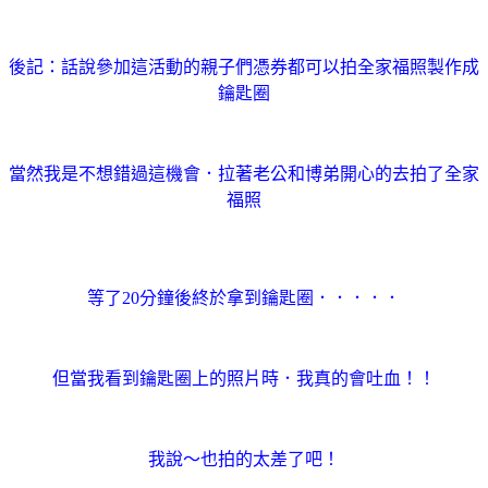
後記：話說參加這活動的親子們憑券都可以拍全家福照製作成
鑰匙圈
當然我是不想錯過這機會．拉著老公和博弟開心的去拍了全家
福照
等了20分鐘後終於拿到鑰匙圈．．．．．
但當我看到鑰匙圈上的照片時．我真的會吐血！！
我說～也拍的太差了吧！