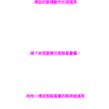
↓博弟的敬禮動作也很搞笑
↓接下來我要模仿假裝看書囉！
↓哈哈～博弟假裝看書的眼神超搞笑