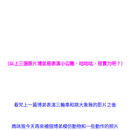
（以上三張照片博弟是表演小公雞．咕咕咕．很賣
力吧？
）
看完上一篇博弟表演三輪車和跳大象舞的影片之後
媽咪我今天再來補個博弟模仿動物和一些動作的照片