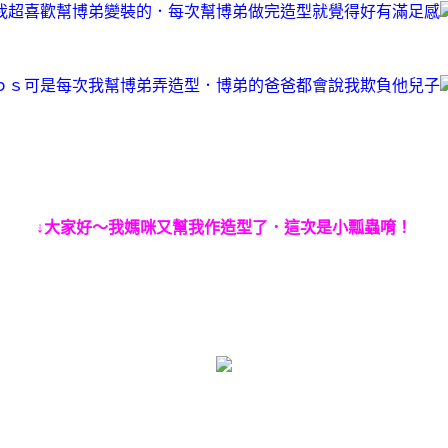
我超喜歡幫博弟變裝的．每次幫博弟做完造型就覺得好有滿足感
ｐｓ可是每次我幫博弟弄造型．博弟的爸爸都會說我欺負他兒子
↓大家好～我媽咪又幫我作造型了．這次是小瓢蟲唷！