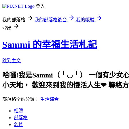
登入
我的部落格
我的部落格後台
我的帳號
登出
Sammi 的幸福生活札記
跳到主文
哈囉!我是Sammi（╹◡╹） 一個有
小天地， 歡迎來到我的慢活人生❤ 聯絡方式:gree
部落格全站分類：
生活綜合
相簿
部落格
名片