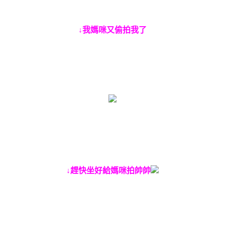
↓我媽咪又偷拍我了
↓趕快坐好給媽咪拍帥帥