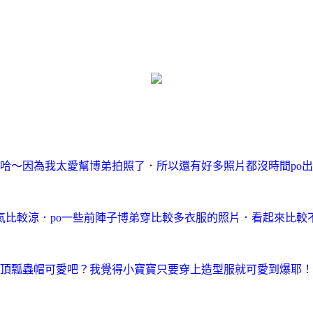
哈～因為我太愛幫博弟拍照了．所以還有好多照片都沒時間po
氣比較涼．po一些前陣子博弟穿比較多衣服的照片．看起來比較
頂瓢蟲帽可愛吧？我覺得小寶寶只要穿上造型服就可愛到爆耶！